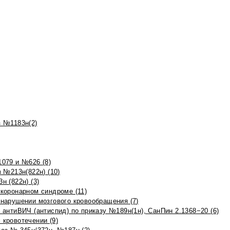
 №1183н(2)
079 и №626 (8)
 №213н(822н) (10)
 (822н) (3)
коронарном синдроме (11)
нарушении мозгового кровообращения (7)
антиВИЧ (антиспид) по приказу №189н(1н), СанПин 2.1368−20 (6)
кровотечении (9)