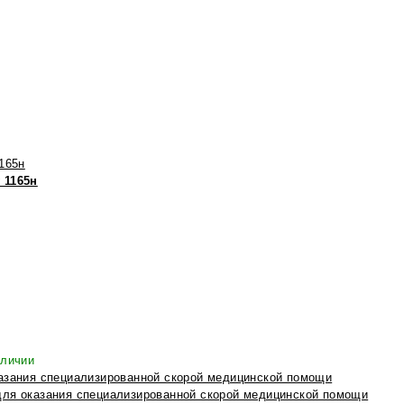
 1165н
аличии