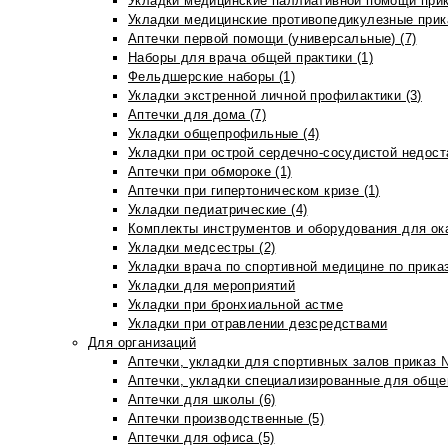
Укладки медицинские паллиативной помощи прик
Укладки медицинские противопедикулезные прик
Аптечки первой помощи (универсальные) (7)
Наборы для врача общей практики (1)
Фельдшерские наборы (1)
Укладки экстренной личной профилактики (3)
Аптечки для дома (7)
Укладки общепрофильные (4)
Укладки при острой сердечно-сосудистой недоста
Аптечки при обмороке (1)
Аптечки при гипертоническом кризе (1)
Укладки педиатрические (4)
Комплекты инструментов и оборудования для ок
Укладки медсестры (2)
Укладки врача по спортивной медицине по прика
Укладки для мероприятий
Укладки при бронхиальной астме
Укладки при отравлении дезсредствами
Для организаций
Аптечки, укладки для спортивных залов приказ 
Аптечки, укладки специализированные для общеп
Аптечки для школы (6)
Аптечки производственные (5)
Аптечки для офиса (5)