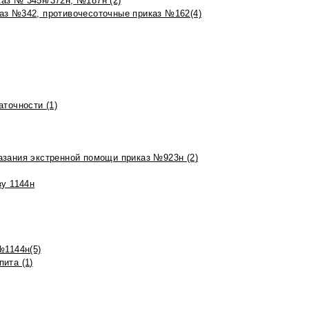
аз № 345н/372н, №187н (2)
аз №342, противочесоточные приказ №162(4)
точности (1)
азания экстренной помощи приказ №923н (2)
зу 1144н
№1144н(5)
ита (1)