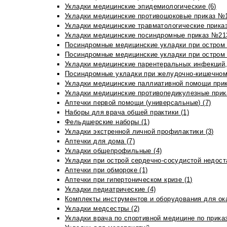
Укладки медицинские эпидемиологические (6)
Укладки медицинские противошоковые приказ №1
Укладки медицинские травматологические приказ
Укладки медицинские посиндромные приказ №213н
Посиндромные медицинские укладки при остром 
Посиндромные медицинские укладки при остром 
Укладки медицинские парентеральных инфекций, 
Посиндромные укладки при желудочно-кишечном 
Укладки медицинские паллиативной помощи прик
Укладки медицинские противопедикулезные прик
Аптечки первой помощи (универсальные) (7)
Наборы для врача общей практики (1)
Фельдшерские наборы (1)
Укладки экстренной личной профилактики (3)
Аптечки для дома (7)
Укладки общепрофильные (4)
Укладки при острой сердечно-сосудистой недоста
Аптечки при обмороке (1)
Аптечки при гипертоническом кризе (1)
Укладки педиатрические (4)
Комплекты инструментов и оборудования для ок
Укладки медсестры (2)
Укладки врача по спортивной медицине по прика