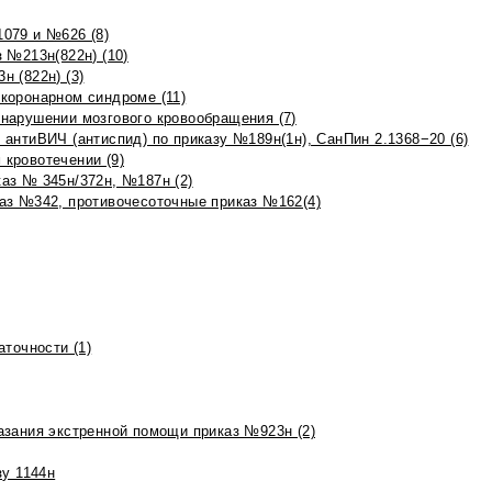
079 и №626 (8)
 №213н(822н) (10)
 (822н) (3)
коронарном синдроме (11)
нарушении мозгового кровообращения (7)
антиВИЧ (антиспид) по приказу №189н(1н), СанПин 2.1368−20 (6)
кровотечении (9)
аз № 345н/372н, №187н (2)
аз №342, противочесоточные приказ №162(4)
точности (1)
азания экстренной помощи приказ №923н (2)
зу 1144н