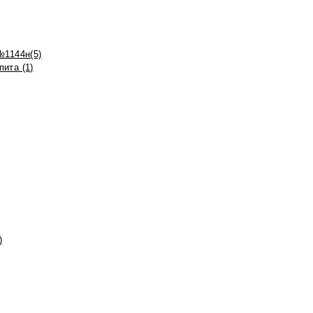
№1144н(5)
ита (1)
)