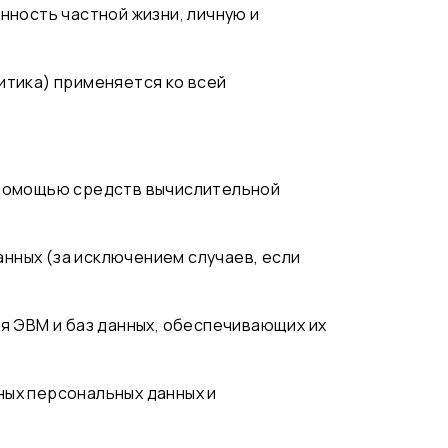
нность частной жизни, личную и
итика) применяется ко всей
с помощью средств вычислительной
нных (за исключением случаев, если
ля ЭВМ и баз данных, обеспечивающих их
ных персональных данных и