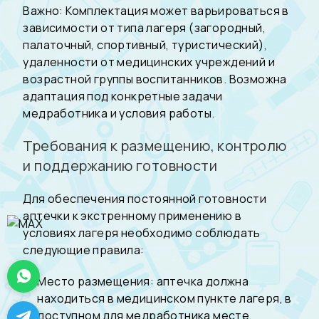
Важно: Комплектация может варьироваться в
зависимости от типа лагеря (загородный,
палаточный, спортивный, туристический),
удаленности от медицинских учреждений и
возрастной группы воспитанников. Возможна
адаптация под конкретные задачи
медработника и условия работы.
Требования к размещению, контролю
и поддержанию готовности
Для обеспечения постоянной готовности
аптечки к экстренному применению в
условиях лагеря необходимо соблюдать
следующие правила:
Место размещения: аптечка должна
находиться в медицинском пункте лагеря, в
доступном для медработника месте,