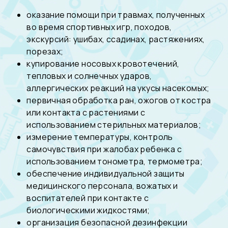
оказание помощи при травмах, полученных
во время спортивных игр, походов,
экскурсий: ушибах, ссадинах, растяжениях,
порезах;
купирование носовых кровотечений,
тепловых и солнечных ударов,
аллергических реакций на укусы насекомых;
первичная обработка ран, ожогов от костра
или контакта с растениями с
использованием стерильных материалов;
измерение температуры, контроль
самочувствия при жалобах ребенка с
использованием тонометра, термометра;
обеспечение индивидуальной защиты
медицинского персонала, вожатых и
воспитателей при контакте с
биологическими жидкостями;
организация безопасной дезинфекции