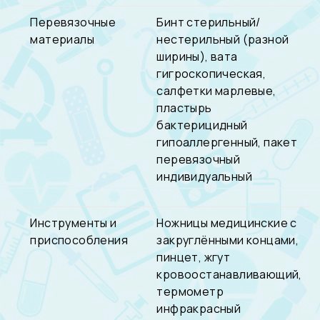
Перевязочные
Бинт стерильный/
материалы
нестерильный (разной
ширины), вата
гигроскопическая,
салфетки марлевые,
пластырь
бактерицидный
гипоаллергенный, пакет
перевязочный
индивидуальный
Инструменты и
Ножницы медицинские с
приспособления
закруглёнными концами,
пинцет, жгут
кровоостанавливающий,
термометр
инфракрасный