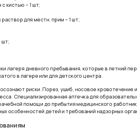
с кистью – 1 шт;
раствор для местн. прим – 1 шт;
 шт;
ки лагеря дневного пребывания, которые в летний пер
жатого в лагере или для детского центра.
 осознают риски. Порез, ушиб, носовое кровотечение 
есса. Специализированная аптечка для образователь
врачебной помощи до прибытия медицинского работни
ных особенностей детей и требований надзорных орга
ованиям