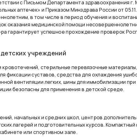
тствии с Письмом Департамента здравоохранения г. М
ьных аптечек» и Приказом Минздрава России от 05.11.
нолетним, в том числе в период обучения и воспитани
ок оказания медицинской помощи несовершеннолетним
ра гарантирует успешное прохождение проверок Рос
 детских учреждений
и кровотечений, стерильные перевязочные материалы, 
ля фиксации суставов, средства для охлаждения ушиб
нной вентиляции легких, шины для иммобилизации при
зиции безопасны для применения в детской среде.
ений, начальных и средних школ, центров дополнитель
тских лагерей и подготовительных курсов. Компактный
кабинете или спортивном зале.