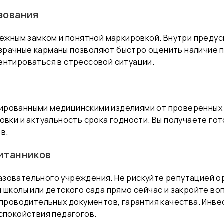
зования
адежным замком и понятной маркировкой. Внутри преду
рачные карманы позволяют быстро оценить наличие п
ентироваться в стрессовой ситуации.
ированными медицинскими изделиями от проверенных 
ковки и актуальность срока годности. Вы получаете г
в.
итанников
зовательного учреждения. Не рискуйте репутацией о
я школы или детского сада прямо сейчас и закройте в
сопроводительных документов, гарантия качества. Инв
спокойствия педагогов.