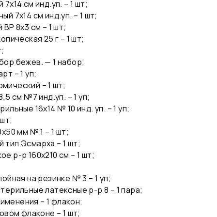
х14 см инд.уп. – 1 шт;
 7х14 см инд.уп. – 1 шт;
Р 8х3 см – 1 шт;
пическая 25 г – 1 шт;
т;
ор бежев. — 1 набор;
т – 1 уп;
ический – 1 шт;
5 см №7 инд.уп. – 1 уп;
ьные 16х14 № 10 инд. уп. – 1 уп;
шт;
50 мм № 1 – 1 шт;
тип Эсмарха – 1 шт;
 р-р 160х210 см – 1 шт;
йная на резинке № 3 – 1 уп;
ерильные латексные р-р 8 – 1 пара;
рименения – 1 флакон;
овом флаконе – 1 шт;