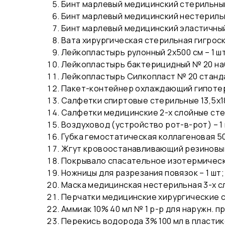
Бинт марлевый медицинский стерильный 7
Бинт марлевый медицинский нестерильный
Бинт марлевый медицинский эластичный В
Вата хирургическая стерильная гигроско
Лейкопластырь рулонный 2х500 см – 1 ш
Лейкопластырь бактерицидный № 20 наб
Лейкопластырь Силкопласт № 20 стандар
Пакет-контейнер охлаждающий гипотерм
Салфетки спиртовые стерильные 13,5х18,
Салфетки медицинские 2-х слойные стерил
Воздуховод (устройство рот-в-рот) – 1 
Губка гемостатическая коллагеновая 50х
Жгут кровоостанавливающий резиновый 
Покрывало спасательное изотермическое
Ножницы для разрезания повязок – 1 шт;
Маска медицинская нестерильная 3-х сло
Перчатки медицинские хирургические ст
Аммиак 10% 40 мл № 1 р-р для наружн. п
Перекись водорода 3% 100 мл в пластик