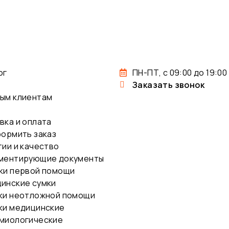
ог
ПН-ПТ, с 09:00 до 19:00
Заказать звонок
ым клиентам
вка и оплата
формить заказ
тии и качество
ментирующие документы
ки первой помощи
инские сумки
ки неотложной помощи
ки медицинские
миологические