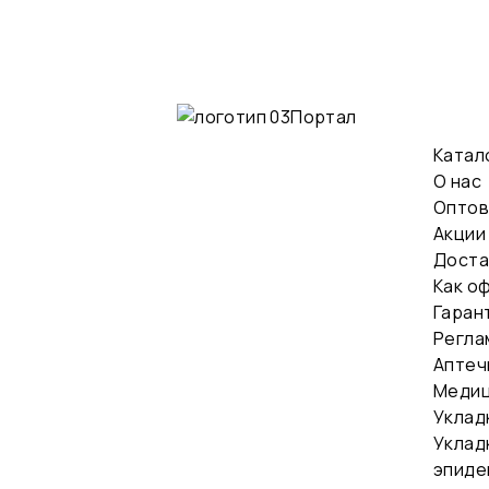
Катал
О нас
Оптов
Акции
Доста
Как о
Гаран
Регла
Аптеч
Медиц
Уклад
Уклад
эпиде