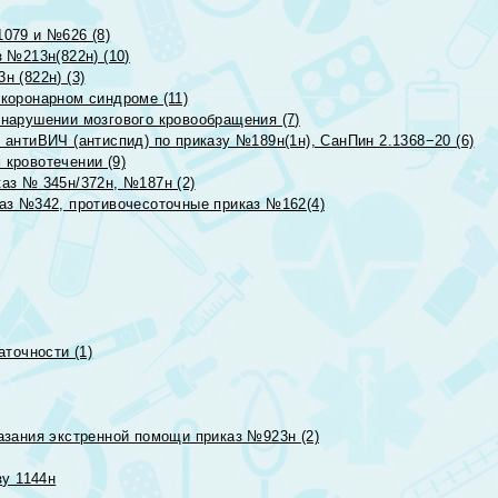
079 и №626 (8)
 №213н(822н) (10)
 (822н) (3)
коронарном синдроме (11)
нарушении мозгового кровообращения (7)
антиВИЧ (антиспид) по приказу №189н(1н), СанПин 2.1368−20 (6)
кровотечении (9)
аз № 345н/372н, №187н (2)
аз №342, противочесоточные приказ №162(4)
точности (1)
азания экстренной помощи приказ №923н (2)
зу 1144н