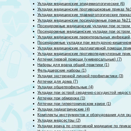
Укладки медицинские эпидемиологические (6)
Укладки медицинские противошоковые приказ №1
Укладки медицинские травматологические приказ
Укладки медицинские посиндромные приказ №213н
Посиндромные медицинские укладки при остром 
Посиндромные медицинские укладки при остром 
Укладки медицинские парентеральных инфекций, 
Посиндромные укладки при желудочно-кишечном 
Укладки медицинские паллиативной помощи прик
Укладки медицинские противопедикулезные прик
Аптечки первой помощи (универсальные) (7)
Наборы для врача общей практики (1)
Фельдшерские наборы (1)
Укладки экстренной личной профилактики (3)
Аптечки для дома (7)
Укладки общепрофильные (4)
Укладки при острой сердечно-сосудистой недоста
Аптечки при обмороке (1)
Аптечки при гипертоническом кризе (1)
Укладки педиатрические (4)
Комплекты инструментов и оборудования для ок
Укладки медсестры (2)
Укладки врача по спортивной медицине по прика