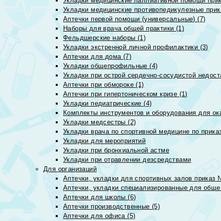
Укладки медицинские паллиативной помощи прик
Укладки медицинские противопедикулезные прик
Аптечки первой помощи (универсальные) (7)
Наборы для врача общей практики (1)
Фельдшерские наборы (1)
Укладки экстренной личной профилактики (3)
Аптечки для дома (7)
Укладки общепрофильные (4)
Укладки при острой сердечно-сосудистой недоста
Аптечки при обмороке (1)
Аптечки при гипертоническом кризе (1)
Укладки педиатрические (4)
Комплекты инструментов и оборудования для ок
Укладки медсестры (2)
Укладки врача по спортивной медицине по прика
Укладки для мероприятий
Укладки при бронхиальной астме
Укладки при отравлении дезсредствами
Для организаций
Аптечки, укладки для спортивных залов приказ 
Аптечки, укладки специализированные для общеп
Аптечки для школы (6)
Аптечки производственные (5)
Аптечки для офиса (5)