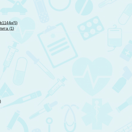
№1144н(5)
ита (1)
)