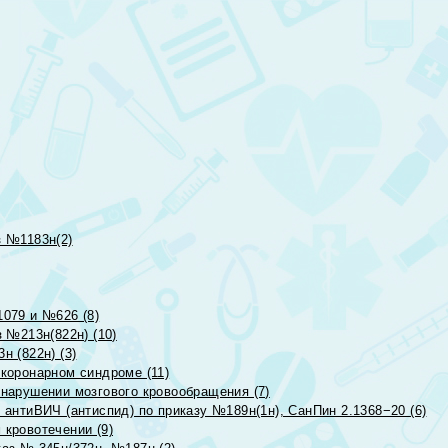
 №1183н(2)
079 и №626 (8)
 №213н(822н) (10)
 (822н) (3)
коронарном синдроме (11)
нарушении мозгового кровообращения (7)
антиВИЧ (антиспид) по приказу №189н(1н), СанПин 2.1368−20 (6)
кровотечении (9)