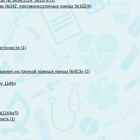
аз № 345н/372н, №187н (2)
аз №342, противочесоточные приказ №162(4)
точности (1)
азания экстренной помощи приказ №923н (2)
зу 1144н
№1144н(5)
ита (1)