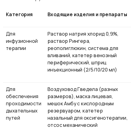
Категория
Входящие изделия и препараты
Для
Раствор натрия хлорид 0,9%,
инфузионной
раствор Рингера,
терапии
реополиглюкин, система для
вливаний, катетер венозный
периферический, шприц
инъекционный (2/5/10/20 мл)
Для
Воздуховод Гведела (разных
обеспечения
размеров), маска лицевая,
проходимости
мешок Амбу с кислородным
дыхательных
резервуаром, катетер
путей
назальный для оксигенотерапии,
отсос механический