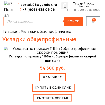
Текущий город:
portal.03@yandex.ru
Москва
+7 (909) 938 09 06
Пн-Пт, с 09:00 до 19:00
Медицинские сумки
Для покупателей
О нас
ПОИСК
Главная
›
Укладки общепрофильные
Укладки общепрофильные
Укладка по приказу 1165н (общепрофильная скорой
помощи)
54 500
руб.
В КОРЗИНУ
КУПИТЬ В ОДИН КЛИК
СМОТРЕТЬ СОСТАВ