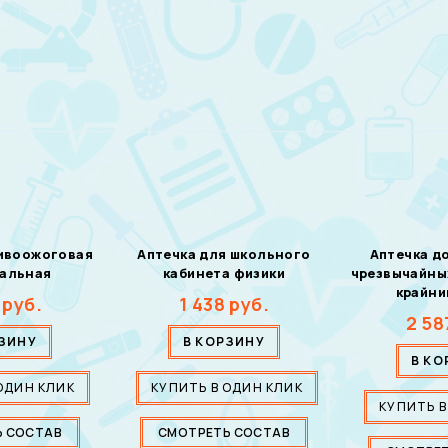
тивоожоговая
Аптечка для школьного
Аптечка д
сальная
кабинета физики
чрезвычайных
крайни
руб.
1 438
руб.
2 58
РЗИНУ
В КОРЗИНУ
В КО
ОДИН КЛИК
КУПИТЬ В ОДИН КЛИК
КУПИТЬ В
Ь СОСТАВ
СМОТРЕТЬ СОСТАВ