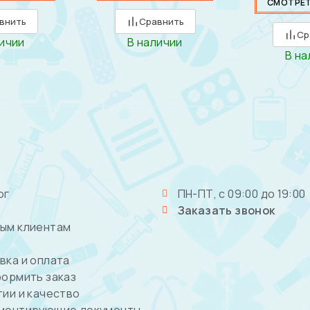
СМОТРЕТ
внить
Сравнить
Ср
личии
В наличии
В на
ог
ПН-ПТ, с 09:00 до 19:00
Заказать звонок
ым клиентам
вка и оплата
формить заказ
тии и качество