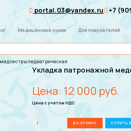
portal.03@yandex.ru
+7 (90
лог
Медицинские сумки
Для покупателей
 медсестры педиатрическая
Укладка патронажной мед
Цена:
12 000
руб.
Цена с учетом НДС
В КОРЗИНУ
КУПИТЬ 