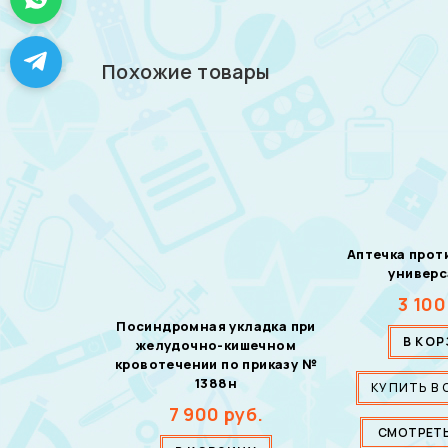
Похожие товары
Аптечка про
универ
3 100
Посиндромная укладка при
В КО
желудочно-кишечном
кровотечении по приказу №
1388н
КУПИТЬ В 
7 900
руб.
СМОТРЕТ