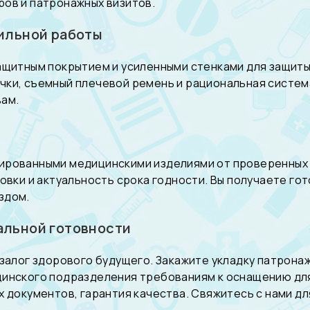
ов и патронажных визитов.
ильной работы
ащитным покрытием и усиленными стенками для защит
ки, съемный плечевой ремень и рациональная систем
вам.
ированными медицинскими изделиями от проверенных 
овки и актуальность срока годности. Вы получаете г
здом.
альной готовности
 залог здорового будущего. Закажите укладку патрон
цинского подразделения требованиям к оснащению дл
 документов, гарантия качества. Свяжитесь с нами дл