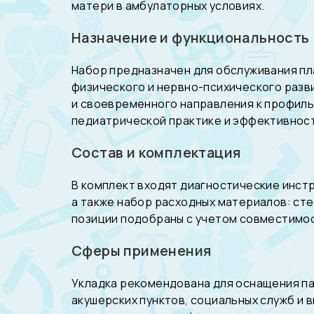
матери в амбулаторных условиях.
Назначение и функциональность
Набор предназначен для обслуживания пл
физического и нервно-психического разв
и своевременного направления к профиль
педиатрической практике и эффективност
Состав и комплектация
В комплект входят диагностические инст
а также набор расходных материалов: ст
позиции подобраны с учетом совместимос
Сферы применения
Укладка рекомендована для оснащения па
акушерских пунктов, социальных служб и