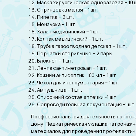
Маска хирургическая одноразовая – 10 
Спринцовка малая – 1 шт.
Пипетка – 2 шт.
Мензурка – 1 шт.
Халат медицинский – 1 шт.
Колпак медицинский – 1 шт.
Трубка газоотводная детская – 1 шт.
Перчатки стерильные – 2 пары
Блокнот – 1 шт.
Лента сантиметровая – 1 шт.
Кожный антисептик, 100 мл – 1 шт.
Чехол для инструментария – 1 шт.
Ампульница – 1 шт.
Списочный состав аптечки -1 шт.
Сопроводительная документация -1 шт
Профессиональная деятельность патрона
дому. Педиатрическая укладка патронажн
материалов для проведения профилактиче