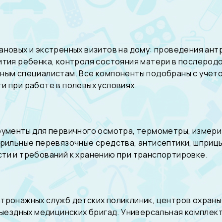
ановых и экстренных визитов на дому: проведения ан
ития ребенка, контроля состояния матери в послерод
ным специалистам. Все компоненты подобраны с учет
и при работе в полевых условиях.
рументы для первичного осмотра, термометры, измери
ерильные перевязочные средства, антисептики, шприцы
ти и требований к хранению при транспортировке.
тронажных служб детских поликлиник, центров охраны
 выездных медицинских бригад. Универсальная компле