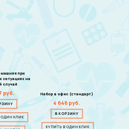
омашняя при
 ситуациях на
й случай
7
руб.
Набор в офис (стандарт)
4 646
руб.
РЗИНУ
В КОРЗИНУ
 ОДИН КЛИК
КУПИТЬ В ОДИН КЛИК