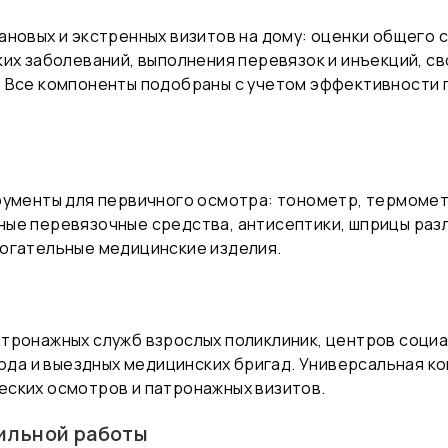
ановых и экстренных визитов на дому: оценки общего 
ких заболеваний, выполнения перевязок и инъекций, с
 Все компоненты подобраны с учетом эффективности п
рументы для первичного осмотра: тонометр, термомет
ые перевязочные средства, антисептики, шприцы разл
огательные медицинские изделия.
атронажных служб взрослых поликлиник, центров соци
хода и выездных медицинских бригад. Универсальная 
ских осмотров и патронажных визитов.
ильной работы