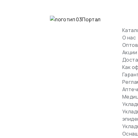
Катал
О нас
Оптов
Акции
Доста
Как о
Гаран
Регла
Аптеч
Медиц
Уклад
Уклад
эпиде
Уклад
Оснащ