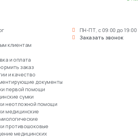
ог
ПН-ПТ, с 09:00 до 19:00
Заказать звонок
ым клиентам
вка и оплата
формить заказ
тии и качество
ментирующие документы
ки первой помощи
инские сумки
ки неотложной помощи
ки медицинские
миологические
ки противошоковые
ение медицинских