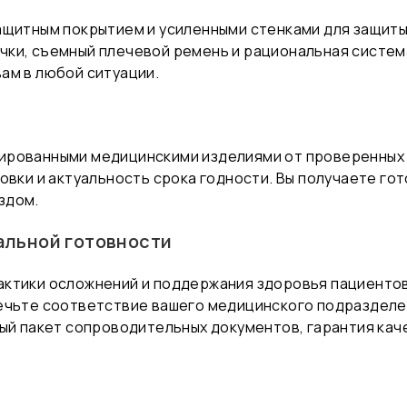
ащитным покрытием и усиленными стенками для защит
ки, съемный плечевой ремень и рациональная систем
ам в любой ситуации.
ированными медицинскими изделиями от проверенных 
овки и актуальность срока годности. Вы получаете г
здом.
альной готовности
ктики осложнений и поддержания здоровья пациентов 
печьте соответствие вашего медицинского подраздел
ый пакет сопроводительных документов, гарантия кач