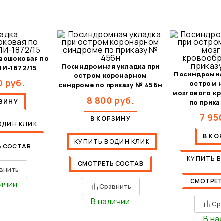
ивошоковая по
Посиндромная укладка при
1И-1872/15
Посиндромна
остром коронарном
0
руб.
остром 
синдроме по приказу № 456н
мозгового к
8 800
руб.
РЗИНУ
по прика
7 95
В КОРЗИНУ
ОДИН КЛИК
В КО
КУПИТЬ В ОДИН КЛИК
Ь СОСТАВ
КУПИТЬ В
СМОТРЕТЬ СОСТАВ
внить
СМОТРЕТ
личии
Сравнить
В наличии
Ср
В на