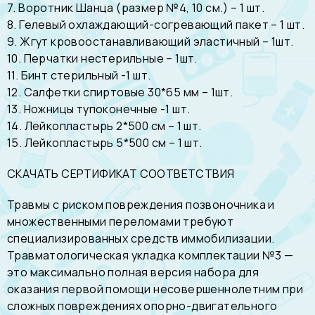
7. Воротник Шанца (размер №4, 10 см.) – 1 шт.
8. Гелевый охлаждающий-согревающий пакет – 1 шт.
9. Жгут кровоостанавливающий эластичный – 1шт.
10. Перчатки нестерильные – 1шт.
11. Бинт стерильный -1 шт.
12. Салфетки спиртовые 30*65 мм – 1шт.
13. Ножницы тупоконечные -1 шт.
14. Лейкопластырь 2*500 см – 1 шт.
15. Лейкопластырь 5*500 см – 1 шт.
СКАЧАТЬ СЕРТИФИКАТ СООТВЕТСТВИЯ
Травмы с риском повреждения позвоночника и
множественными переломами требуют
специализированных средств иммобилизации.
Травматологическая укладка комплектации №3 —
это максимально полная версия набора для
оказания первой помощи несовершеннолетним при
сложных повреждениях опорно-двигательного