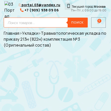
portal.03@yandex.ru
Текущий город:
Москва
+7 (909) 938 09 06
Пн-Пт, с 09:00 до 19:00
Медицинские сумки
Для покупателей
О нас
ПОИСК
Главная
›
Укладки
›
Травматологическая укладка по
приказу 213н (822н) комплектация №3
(Оригинальный состав)