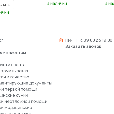
В наличии
В на
внить
личии
ог
ПН-ПТ, с 09:00 до 19:00
Заказать звонок
ым клиентам
вка и оплата
формить заказ
тии и качество
ментирующие документы
ки первой помощи
инские сумки
ки неотложной помощи
ки медицинские
миологические