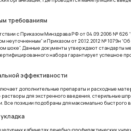
их организаций, где проводятся манипуляции с введ
ым требованиям
тствии с Приказом Минздрава РФ от 04.09.2006 № 626
 неуточненным” и Приказом от 20.12.2012 № 1079н “О
ом шоке”. Данные документы утверждают стандарты м
сертифицированного набора гарантирует успешное пр
альной эффективности
 включает дополнительные препараты и расходные мат
 растворы для экстренного введения, стерильные шпри
. Все позиции подобраны для максимально быстрого 
 укладка
оцедурных кабинетах лечебно-профилактических учреж