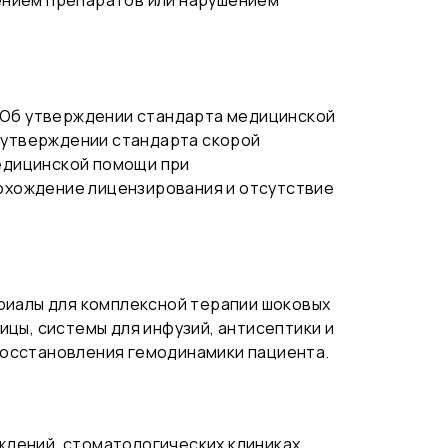
ением препаратов или нарушением
 “Об утверждении стандарта медицинской
б утверждении стандарта скорой
едицинской помощи при
охождение лицензирования и отсутствие
ериалы для комплексной терапии шоковых
цы, системы для инфузий, антисептики и
восстановления гемодинамики пациента.
дений, стоматологических клиниках,