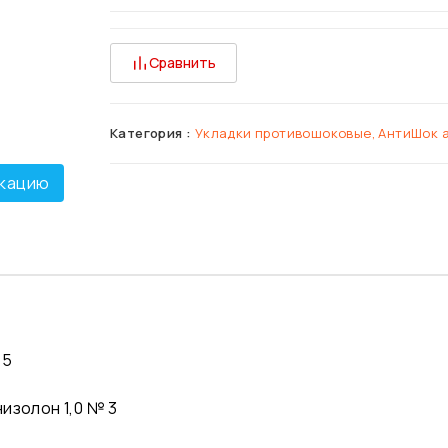
Сравнить
Категория :
Укладки противошоковые, АнтиШок 
кацию
№5
изолон 1,0 № 3