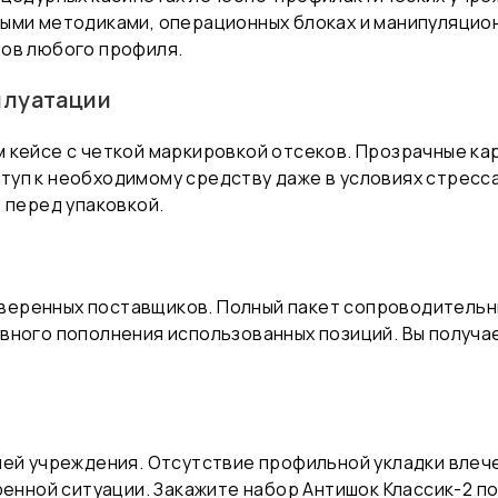
ыми методиками, операционных блоках и манипуляцио
тов любого профиля.
плуатации
 кейсе с четкой маркировкой отсеков. Прозрачные ка
уп к необходимому средству даже в условиях стресса
 перед упаковкой.
еренных поставщиков. Полный пакет сопроводительн
вного пополнения использованных позиций. Вы получ
ией учреждения. Отсутствие профильной укладки вле
ренной ситуации. Закажите набор Антишок Классик-2 по