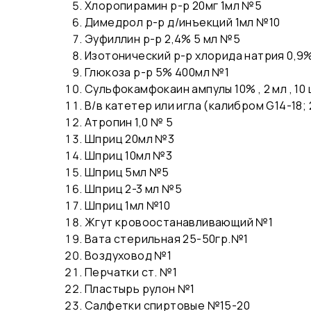
Хлоропирамин р-р 20мг 1мл №5
Димедрол р-р д/инъекций 1мл №10
Эуфиллин р-р 2,4% 5 мл №5
Изотонический р-р хлорида натрия 0,9
Глюкоза р-р 5% 400мл №1
Сульфокамфокаин ампулы 10% , 2 мл , 10
В/в катетер или игла (калибром G14-18; 
Атропин 1,0 № 5
Шприц 20мл №3
Шприц 10мл №3
Шприц 5мл №5
Шприц 2-3 мл №5
Шприц 1мл №10
Жгут кровоостанавливающий №1
Вата стерильная 25-50гр.№1
Воздуховод №1
Перчатки ст. №1
Пластырь рулон №1
Салфетки спиртовые №15-20