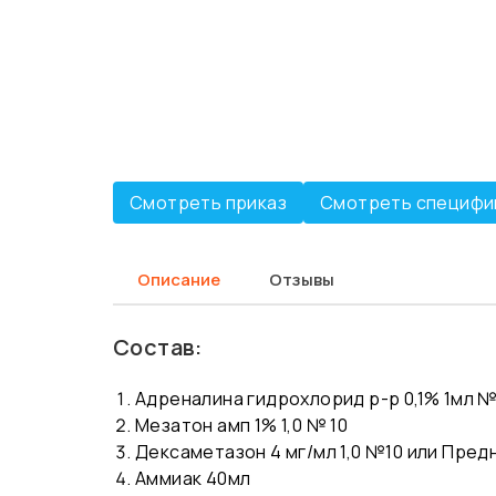
Смотреть приказ
Смотреть специфи
Описание
Отзывы
Состав:
Адреналина гидрохлорид р-р 0,1% 1мл 
Мезатон амп 1% 1,0 № 10
Дексаметазон 4 мг/мл 1,0 №10 или Предн
Аммиак 40мл