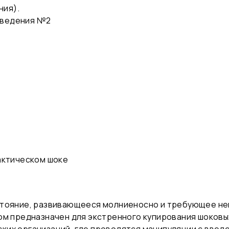
ния).
введения №2
актическом шоке
стояние, развивающееся молниеносно и требующее н
ом предназначен для экстренного купирования шоковы