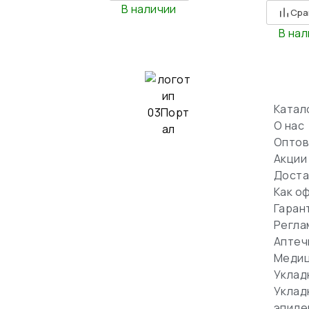
В наличии
Сра
В на
Катал
О нас
Оптов
Акции
Доста
Как о
Гаран
Регла
Аптеч
Медиц
Уклад
Уклад
эпиде