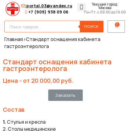
Текущий город:
portal.03@yandex.ru
Москва
+7 (909) 938 09 06
Пн-Пт, с 09:00 до 19:00
Медицинские сумки
Для покупателей
О нас
ПОИСК
Главная
›
Стандарт оснащения кабинета
гастроэнтеролога
Стандарт оснащения кабинета
гастроэнтеролога
Цена - от 20 000,00 руб.
Заказать
Состав
1.
Стулья и кресла
2. Столы медицинские