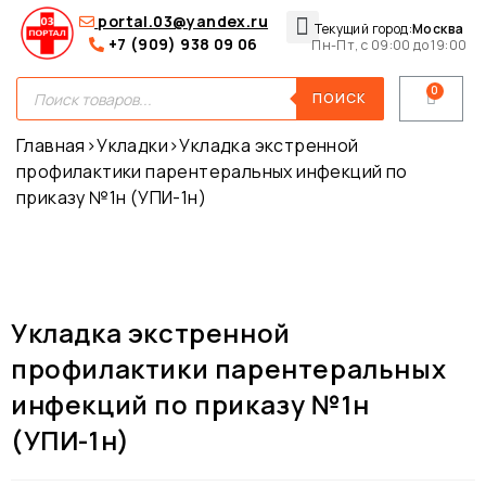
portal.03@yandex.ru
Текущий город:
Москва
+7 (909) 938 09 06
Пн-Пт, с 09:00 до 19:00
Медицинские сумки
Для покупателей
О нас
ПОИСК
Главная
›
Укладки
›
Укладка экстренной
профилактики парентеральных инфекций по
приказу №1н (УПИ-1н)
Укладка экстренной
профилактики парентеральных
инфекций по приказу №1н
(УПИ-1н)