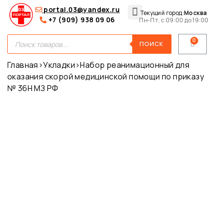
portal.03@yandex.ru
Текущий город:
Москва
+7 (909) 938 09 06
Пн-Пт, с 09:00 до 19:00
Медицинские сумки
Для покупателей
О нас
ПОИСК
Главная
›
Укладки
›
Набор реанимационный для
оказания скорой медицинской помощи по приказу
№ 36Н МЗ РФ