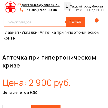
portal.03@yandex.ru
Текущий город:
Москва
+7 (909) 938 09 06
Пн-Пт, с 09:00 до 19:00
Медицинские сумки
Для покупателей
О нас
ПОИСК
Главная
›
Укладки
›
Аптечка при гипертоническом
кризе
Аптечка при гипертоническом
кризе
Цена:
2 900
руб.
Цена с учетом НДС