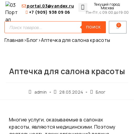
Текущий город:
portal.03@yandex.ru
Москва
+7 (909) 938 09 06
Пн-Пт, с 09:00 до 19:00
Медицинские сумки
Для покупателей
О нас
ПОИСК
Главная
›
Блог
›
Аптечка для салона красоты
Аптечка для салона красоты
admin
28.03.2024
Блог
Многие услуги, оказываемые в салонах
красоты, являются медицинскими. Поэтому